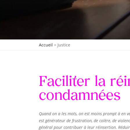
Accueil
>
Justice
Faciliter la r
condamnées
Quand on a les mots, on est moins prompt à en v
est générateur de frustration, de colère, de viol
général pour contribuer à leur réinsertion. Réduir