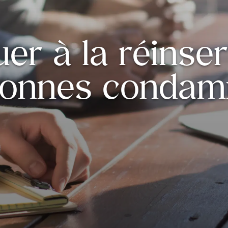
er à la réinse
sonnes condam