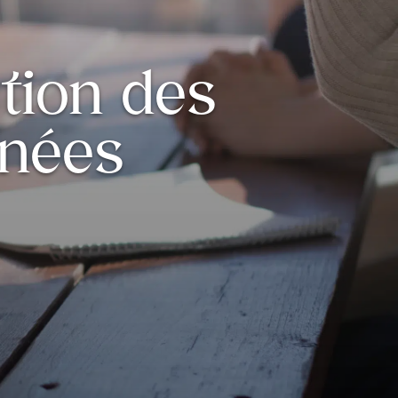
rtion des
nées