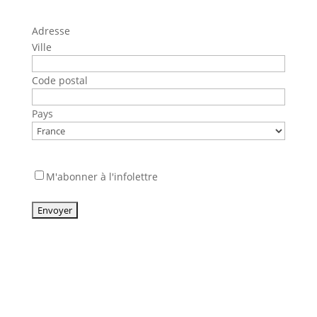
Adresse
Ville
Code postal
Pays
Abonnement
M'abonner à l'infolettre
à
la
newsletter