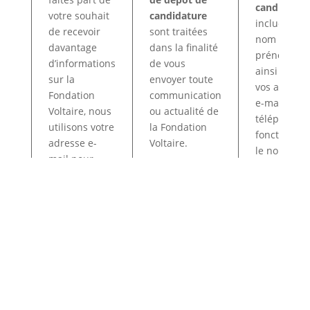
candidatur
votre souhait
candidature
incluent vo
de recevoir
sont traitées
nom et
davantage
dans la finalité
prénom,
d’informations
de vous
ainsi que
sur la
envoyer toute
vos adresse
Fondation
communication
e-mail,
Voltaire, nous
ou actualité de
téléphone,
utilisons votre
la Fondation
fonction et
adresse e-
Voltaire.
le nom de
mail pour
votre
vous envoyer
structure.
des
infolettres.
Les données sont stockées chez
OVH SAS,
filiale de
la société OVH Groupe SAS, société immatriculée au
RCS de Lille sous le numéro 537 407 926 sise 2, rue