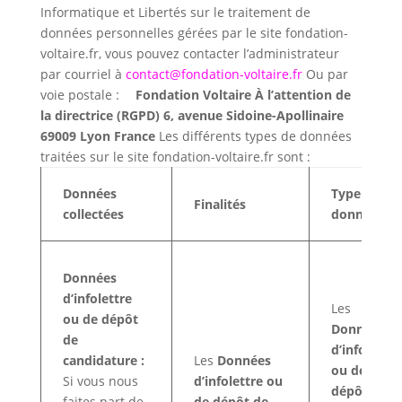
Informatique et Libertés sur le traitement de
données personnelles gérées par le site fondation-
voltaire.fr, vous pouvez contacter l’administrateur
par courriel à
contact@fondation-voltaire.fr
Ou par
voie postale :
Fondation Voltaire À l’attention de
la directrice (RGPD) 6, avenue Sidoine-Apollinaire
69009 Lyon France
Les différents types de données
traitées sur le site fondation-voltaire.fr sont :
Données
Type de
Finalités
collectées
données
Données
d’infolettre
Les
ou de dépôt
Données
de
d’infolettre
candidature :
Les
Données
ou de
Si vous nous
d’infolettre ou
dépôt de
faites part de
de dépôt de