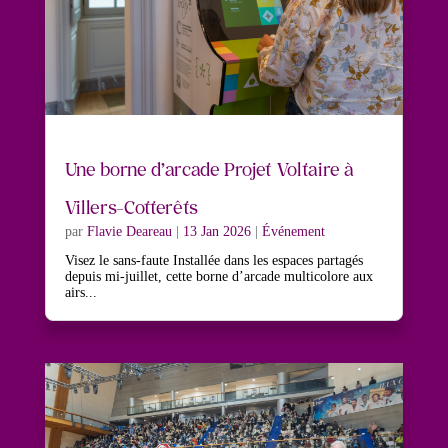
Une borne d’arcade Projet Voltaire à
Villers-Cotterêts
par
Flavie Deareau
|
13 Jan 2026
|
Événement
Visez le sans-faute Installée dans les espaces partagés
depuis mi-juillet, cette borne d’arcade multicolore aux
airs...