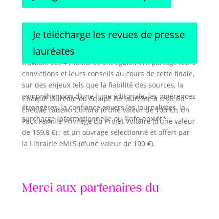
Je télécharge les revues de presse
Le jury a souligné l’originalité, la profondeur des
lauréates
analyses et l’engagement des participants dans leurs
travaux. Les 4 membres ont également partagé leurs
convictions et leurs conseils au cours de cette finale,
sur des enjeux tels que la fiabilité des sources, la
compréhension d’une ligne éditoriale, les ingérences
Chaque lauréate ou équipe de lauréate a reçu un
étrangères, la confiance envers les journalistes, la
chèque cadeau Cultura (d’une valeur de 100 €) ; un
surcharge informationnelle ou l’info-anxiété.
Pack Famille Privilège du Projet Voltaire (d’une valeur
de 159,8 €) ; et un ouvrage sélectionné et offert par
la Librairie eMLS (d’une valeur de 100 €).
Merci aux partenaires du