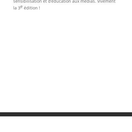
sensibilisation et d’éducation aux médias. Vivement
e
la 3
édition !
Projet Voltaire
Certificat Voltaire