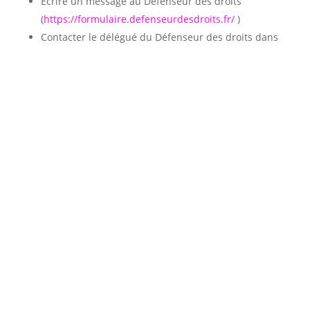
Écrire un message au Défenseur des droits
(
https://formulaire.defenseurdesdroits.fr/
)
Contacter le délégué du Défenseur des droits dans
votre région
(
https://www.defenseurdesdroits.fr/saisir/delegues
)
Envoyer un courrier par la poste (gratuit, ne pas
mettre de timbre)
Défenseur des droits
Libre réponse 71120
75342 Paris CEDEX 07