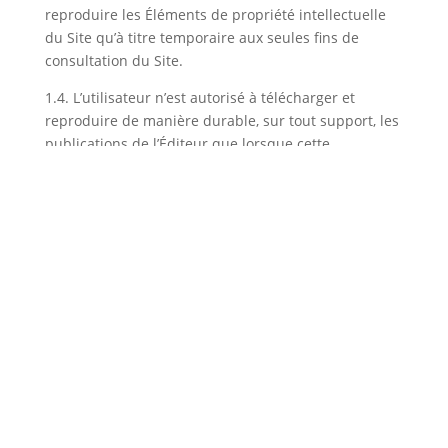
reproduire les Éléments de propriété intellectuelle
du Site qu’à titre temporaire aux seules fins de
consultation du Site.
1.4. L’utilisateur n’est autorisé à télécharger et
reproduire de manière durable, sur tout support, les
publications de l’Éditeur que lorsque cette
reproduction ou représentation est faite à des fins
strictement personnelles, scolaires, privées et non
commerciales. L’utilisateur s’interdit de
communiquer ces publications à des tiers, y compris
par courrier électronique et par mise à disposition à
partir d’un site internet ou d’un serveur.
Utilisation du Site
2.1. L’ensemble des données, informations et
publications accessibles, représentées ou
téléchargeables à partir du Site n’ont aucun
caractère exhaustif, et sont communiquées à titre