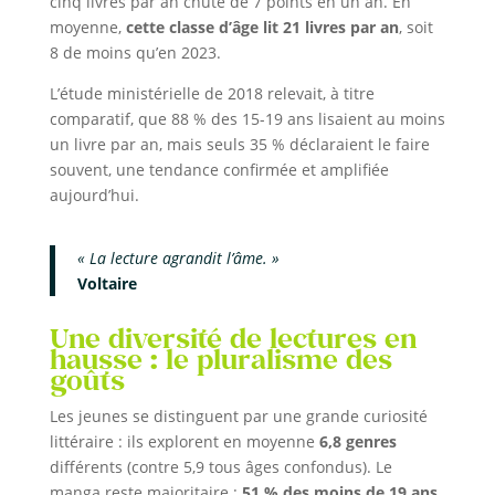
cinq livres par an chute de 7 points en un an. En
moyenne,
cette classe d’âge lit 21 livres par an
, soit
8 de moins qu’en 2023.
L’étude ministérielle de 2018 relevait, à titre
comparatif, que 88 % des 15-19 ans lisaient au moins
un livre par an, mais seuls 35 % déclaraient le faire
souvent, une tendance confirmée et amplifiée
aujourd’hui.
« La lecture agrandit l’âme. »
Voltaire
Une diversité de lectures en
hausse : le pluralisme des
goûts
Les jeunes se distinguent par une grande curiosité
littéraire : ils explorent en moyenne
6,8 genres
différents (contre 5,9 tous âges confondus). Le
manga reste majoritaire :
51 % des moins de 19 ans