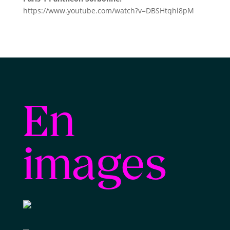
https://www.youtube.com/watch?v=DBSHtqhl8pM
En
images
Finale 2021