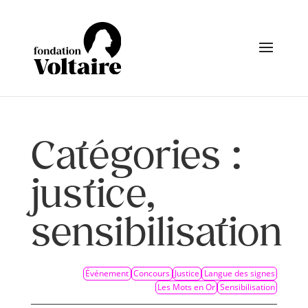
Catégories :
justice,
sensibilisation
Événement
Concours
Justice
Langue des signes
Les Mots en Or
Sensibilisation