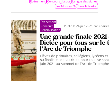
Événement
Concours
Justice
Langue des signes
Les Mots en Or
Sensibilisation
Événement
Concours
Publié le 24 juin 2021
par
Charles
Sensibilisation
Une grande finale 2021 
Dictée pour tous sur le t
l’Arc de Triomphe
Élèves de primaires, collégiens, lycéens et
80 finalistes de la Dictée pour tous se son
juin 2021 au sommet de l’Arc de Triomphe 