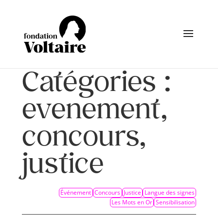
Catégories :
evenement,
concours,
justice
Événement
Concours
Justice
Langue des signes
Les Mots en Or
Sensibilisation